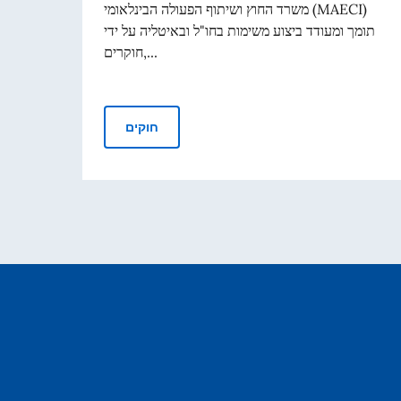
משרד החוץ ושיתוף הפעולה הבינלאומי (MAECI)
תומך ומעודד ביצוע משימות בחו"ל ובאיטליה על ידי
חוקרים,...
חוקרים, מרצים, מומחים, אישים ואנשי תרבות
חוקים