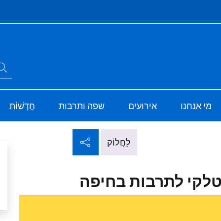
Si
חפש באתר
ve
Sito Ufficiale del
מי אנחנו
אירועים
שפה ותרבות
חֲדָשׁוֹת
שתף ברשתות חברתי
לַחֲלוֹק
טלקי לתרבות בחיפה