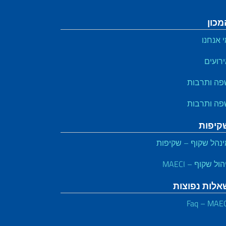
מכון
 אנחנו
רועים
פה ותרבות
פה ותרבות
קיפות
נהל שקוף – שקיפות
הול שקוף – MAECI
אלות נפוצות
Faq – MAE