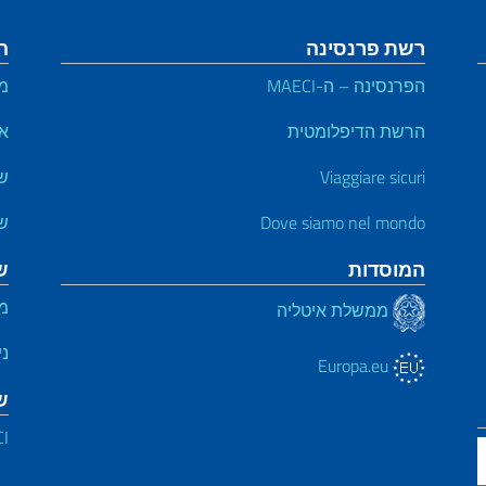
רשת פרנסינה
ה
הפרנסינה – ה-MAECI
מי
הרשת הדיפלומטית
אי
Viaggiare sicuri
ש
Dove siamo nel mondo
ש
המוסדות
ש
מי
ממשלת איטליה
ני
Europa.eu
ש
CI