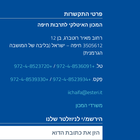
קטע כותרת תחתונה
פרטי התקשרות
המכון האיטלקי לתרבות חיפה
רחוב מאיר רוטברג, בן 12
3505612 חיפה – ישראל (בליבה של המושבה
הגרמנית)
טל.
+972-4-8536091
/
+972-4-8523720
פַקס.
+972-4-8523934
/
+972-4-8539330
iichaifa@esteri.it
משרדי המכון
הירשמ/י לניוזלטר שלנו
הזינ/י את כתובת הדוא"ל שלך