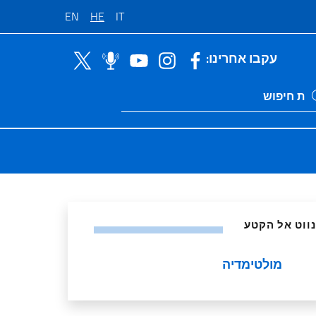
EN
HE
IT
עקבו אחרינו:
Ricerca sito li
ות
נווט אל הקטע
מולטימדיה