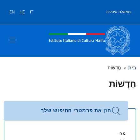
לג לתוכן
EN
HE
IT
ממשלת איטליה
Site header, social and men
Istituto Italiano di Cultura Haifa
בית
>
חֲדָשׁוֹת
חֲדָשׁוֹת
הזן את פרמטרי החיפוש שלך
מ ה