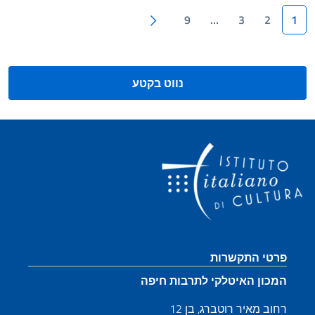
דִפּוּף
עמוד הבא
9
…
3
2
1
נווט בקטע
קטע כותרת תחתונה
פרטי התקשרות
המכון האיטלקי לתרבות חיפה
רחוב מאיר רוטברג, בן 12