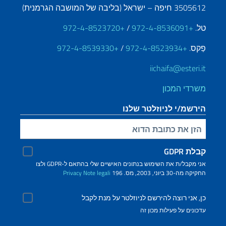
3505612 חיפה – ישראל (בליבה של המושבה הגרמנית)
טל.
+972-4-8536091
/
+972-4-8523720
פַקס.
+972-4-8523934
/
+972-4-8539330
iichaifa@esteri.it
משרדי המכון
הירשמ/י לניוזלטר שלנו
הזינ/י את כתובת הדוא"ל שלך
קבלת GDPR
אני מקבל/ת את השימוש בנתונים האישיים שלי בהתאם ל-GDPR ולצו
החקיקה מה-30 ביוני, 2003, מס. 196
Note legali
Privacy
כן, אני רוצה להירשם לניוזלטר על מנת לקבל
עדכונים על פעילות מכון זה