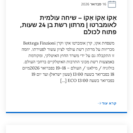
16 פברואר 2026
אֵקוֹ אֵקוֹ אֵקוֹ – שיחה עולמית
לאומברטו | מרתון רשת בן 24 שעות,
פתוח לכולם
משפחת אקו, קרן אומברטו אקו וקרן Bottega Finzioni
מכריזות על מרתון רשת עולמי לציון עשור לפטירתו. יוזמה
זו התקבלה גם על ידי משרד החוץ האיטלקי, ומקודמת
באמצעות רשת מכוני התרבות האיטלקיים ברחבי העולם.
בולוניה / מילאנו / העולם – 18–19 בפברואר 2026מיום
18 בפברואר בשעה 13:00 (שעון ישראל) ועד יום 19
בפברואר בשעה 13:00 ECO […]
קרא עוד