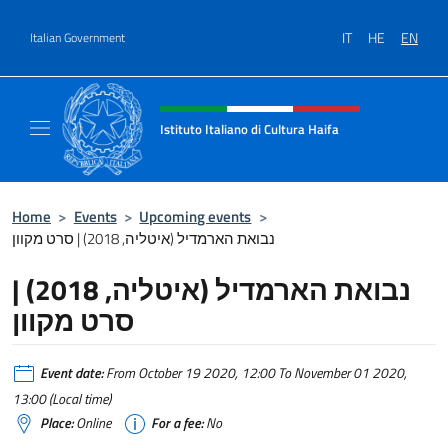
Go to content
IT
HE
EN
Italian Government
Header, social and menu of site
Istituto Italiano di Cultura Haifa
Sito Ufficiale dell'Istituto Italiano di Cultura
Home
>
Events
>
Upcoming events
>
נבואת הארמדיל (איטליה, 2018) | סרט מקוון
נבואת הארמדיל (איטליה, 2018) |
סרט מקוון
Event date:
From October 19 2020, 12:00 To November 01 2020,
13:00 (Local time)
Place:
Online
For a fee:
No