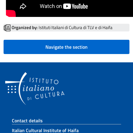
Organized by:
Istituti Italiani di Cultura di TLV e di Haifa
Navigate the section
Footer section
Contact details
Italian Cultural Institute of Haifa