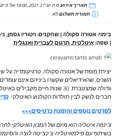
תאריך אירוע:
מ ה יוני 27 2021, 19:00 אל ה יוני 27 2021, 21:00 (זמן מקומי)
תמורת תשלום:
לא
| שפה:
איטלקית, תרגום לעברית ואנגלית
יצירת מופת של אטורה סקולה. טרגיקומדיה על 
השנים, שהאידיאלים שקשרו ביניהם אינם עומדים 
גדולה שמצטברת. 30 שנות חיים מק
חברים לנשק לבין תולדות הקולנוע האיטלקי.
קדימ
לפרטים נוספים והזמנת כרטיסים>>>
צ'ינמה איטליה הוא מיזם של המכון האיטלקי לתר
בשיתוף עם פילמאיטליה-צ'ינצ'יטה לוצ'ה והסינמ