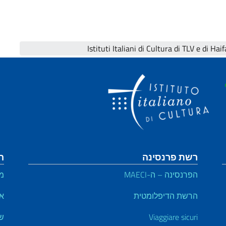
רשת פרנסינה
ה
הפרנסינה – ה-MAECI
מי
הרשת הדיפלומטית
אי
Viaggiare sicuri
ש