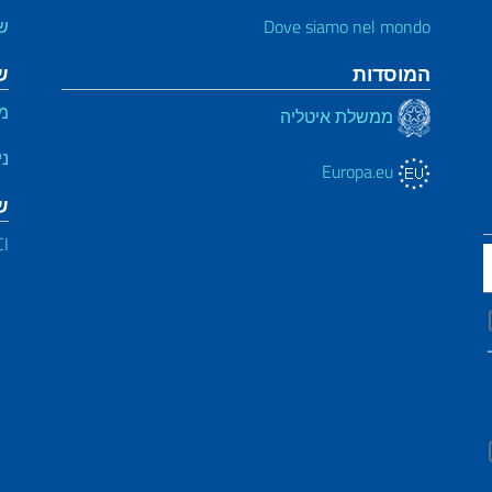
Dove siamo nel mondo
ש
המוסדות
ש
מי
ממשלת איטליה
ני
Europa.eu
ש
CI