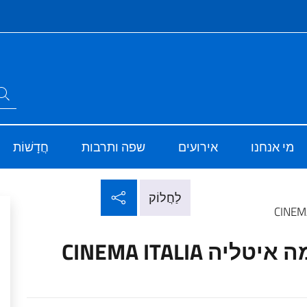
Si
חפש באתר
ve
Sito Ufficiale del
מי אנחנו
אירועים
שפה ותרבות
חֲדָשׁוֹת
שתף ברשתות חברתי
לַחֲלוֹק
אהבנו כל כך (1974) | צ'ינמה איטליה CINEMA ITALIA