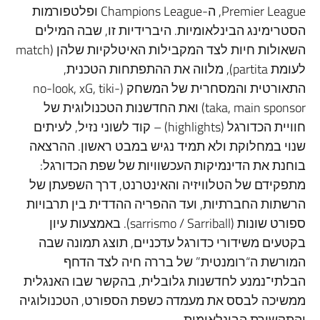
Premier League, ה-Champions League ופלטפורמות
הסטרימינג הבינלאומיות. היברידיות זו, שבה המילים
השאולות חיות לצד המקבילות האיטלקיות שלהן (match
לעומת partita), מלווה את ההתפתחות הטכנית,
התאורטית והמסחרית של המשחק (no-look, xG, tiki-
taka, main sponsor) ואת החדשנות הטכנולוגית של
חוויית הכדורגל (highlights) – קוד לשוני נזיל, לעיתים
שנוי במחלוקת ולא תמיד נגיש במבט ראשון. ההרצאה
בוחנת את הדינמיקות העכשוויות של שפת הכדורגל:
מתפקידם של הטלוויזיה והאינטרנט, דרך השפעתן של
הרשתות החברתיות, ועד ההפריה ההדדית בין תרבויות
ספורט שונות (sarrismo / Sarriball). באמצעות עיון
בקטעים משידורי כדורגל עדכניים, תוצג תמונה שבה
המורשת ה“רומנטית” של בררה חיה לצד הדחף
הבלתי־נמנע לחדשנות גלובלית, בהקשר שבו האנגלית
ממשיכה לבסס את מעמדה כשפת הספורט, הטכנולוגיה
והתקשורת הבינלאומית.