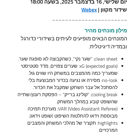
יום שלישי, 16 ב
דצמבר
2025, בשעה 18:00
שידור מקוון |
Webex
_______________________
מילון מונחים מהיר
המונחים הבאים מופיעים לעיתים בשידורי כדורגל
ובמדיה דיגיטלית.
clean sheet: “שער נקי”, כשהקבוצה לא סופגת שער.
xG (expected goals): שערים צפויים, מדד סטטיסטי
שמעריך כמה מהמצבים במשחק היו שווים גול.
no-look: מסירה או נגיעה בכדור המבוצעת בלי
להסתכל אל עבר השחקן שמקבל את הכדור.
cooling break: "קולינג ברייק" – הפסקת רענון/שתייה
שהשופט קובע במהלך המשחק.
(Video Assistant Referee) VAR: מערכת תמיכה
מבוססת וידאו להחלטות השיפוט (שופט וידאו).
highlights: תקציר של מהלכי המשחק והמצבים
המרכזיים.