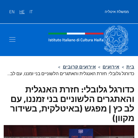
לג לתוכן
EN
HE
IT
ממשלת איטליה
Site header, social and men
Istituto Italiano di Cultura Haifa
בית
>
אירועים
>
אירועים קרובים
>
כדורגל גלובלי: חזרת האנגלית והאתגרים הלשוניים בני זמננו, עם לב...
כדורגל גלובלי: חזרת האנגלית
והאתגרים הלשוניים בני זמננו, עם
לב כץ | מפגש (באיטלקית, בשידור
מקוון)