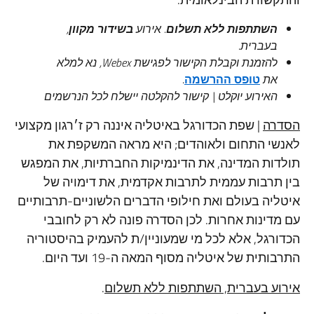
השתתפות ללא תשלום
. אירוע
בשידור מקוון
,
בעברית
.
ל
הזמנת וקבלת הקישור לפגישת Webex, נא למלא
את
טופס ההרשמה
.
האירוע יוקלט | קישור להקלטה יישלח לכל הנרשמים
הסדרה
| שפת הכדורגל באיטליה איננה רק ז׳רגון מקצועי
לאנשי התחום ולאוהדים; היא מראה המשקפת את
תולדות המדינה, את הדינמיקות החברתיות, את המפגש
בין תרבות עממית לתרבות אקדמית, את דימויה של
איטליה בעולם ואת חילופי הדברים הלשוניים-תרבותיים
עם מדינות אחרות. לכן הסדרה פונה לא רק לחובבי
הכדורגל, אלא לכל מי שמעוניין/ת להעמיק בהיסטוריה
התרבותית של איטליה מסוף המאה ה-19 ועד היום.
אירוע בעברית, השתתפות ללא תשלום
.