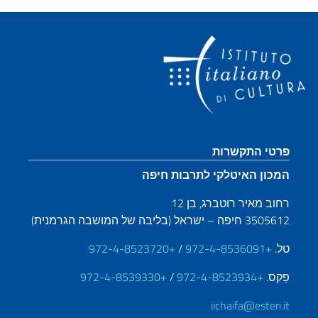
קטע כותרת תחתונה
פרטי התקשרות
המכון האיטלקי לתרבות חיפה
רחוב מאיר רוטברג, בן 12
3505612 חיפה – ישראל (בליבה של המושבה הגרמנית)
טל.
+972-4-8536091
/
+972-4-8523720
פַקס.
+972-4-8523934
/
+972-4-8539330
iichaifa@esteri.it