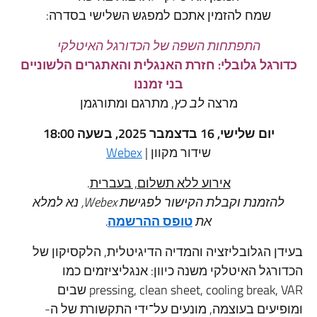
שמח להזמין אתכם למפגש
השלישי
בסדרה:
התפתחות השפה של הכדורגל האיטלקי
כדורגל גלובלי: חזרת האנגלית והאתגרים הלשוניים
בני זמננו
מרצה
לב כץ
, מתרגם ומתורגמן
יום שלישי, 16 ב
דצמבר
2025, בשעה 18:00
שידור מקוון |
Webex
אירוע ללא תשלום, בעברית
.
להזמנת וקבלת הקישור לפגישת Webex, נא למלא
את
טופס ההרשמה
.
בעידן הגלובליזציה והמדיה הדיגיטלית, הלקסיקון של
הכדורגל האיטלקי משנה כיוון: אנגליציזמים כמו
pressing, clean sheet, cooling break, VAR שבים
ומופיעים בעוצמה, מונעים על־ידי התקשורת של ה-