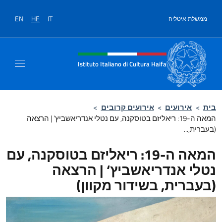
ן
EN
HE
IT
ת איטליה
Site header, social and 
Istituto Italiano di Cultura Haifa
אירועים
>
אירועים קרובים
>
המאה ה-19: ריאליזם בטוסקנה, עם נטלי אנדריאשביץ‘ | הרצאה
...
המאה ה-19: ריאליזם בטוסקנה, עם
 אנדריאשביץ‘ | הרצאה
רית, בשידור מקוון)