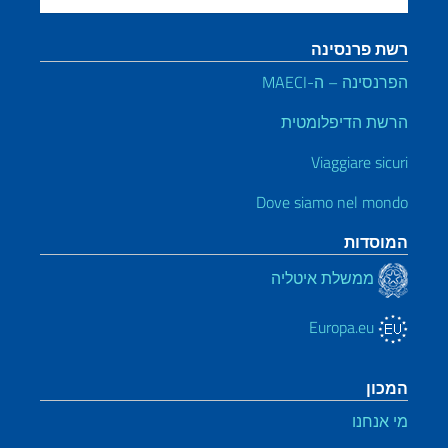
ת פרנסינה
נסינה – ה-MAECI
שת הדיפלומטית
Viaggiare sic
Dove siamo nel mon
וסדות
ממשלת איטליה
Europa.eu
כון
 אנחנו