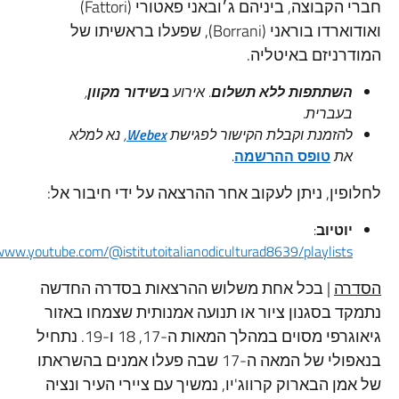
חברי הקבוצה, ביניהם ג׳ובאני פאטורי (Fattori)
ואודוארדו בוראני (Borrani), שפעלו בראשיתו של
ניזם באיטליה.
שתתפות ללא תשלום
. אירוע
בשידור מקוון
,
עברית
.
הזמנת וקבלת הקישור לפגישת
Webex
, נא למלא
ת
טופס ההרשמה
.
ין, ניתן לעקוב אחר ההרצאה על ידי חיבור אל:
וטיוב
:
https://www.youtube.com/@istitutoitalianodiculturad8639/playlist
ה
| בכל אחת משלוש ההרצאות בסדרה החדשה
 בסגנון ציור או תנועה אמנותית שצמחו באזור
גיאוגרפי מסוים במהלך המאות ה-17, 18 ו-19. נתחיל
בנאפולי של המאה ה-17 שבה פעלו אמנים בהשראתו
ן הבארוק קרווג'יו, נמשיך עם ציירי העיר ונציה