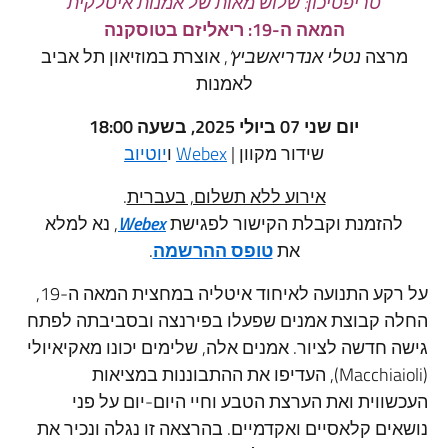
טריפטיכון: שלוש מאות של אמנות איטלקית
המאה ה-19: ריאליזם בטוסקנה
צה
נטלי אנדריאשביץ‘
, אוצרת במוזיאון תל אביב
לאמנות
יום שני 07 ביולי 2025, בשעה 18:00
שידור מקוון |
Webex
ו
יוטיוב
אירוע ללא תשלום, בעברית
.
הזמנת וקבלת הקישור לפגישת
Webex
, נא למלא
את
טופס ההרשמה
.
על רקע התנועה לאיחוד איטליה במחצית המאה ה-19,
 קבוצת אמנים שפעלו בפירנצה ובסביבתה לפתח
חדשה לציור. אמנים אלה, שלימים יכונו מאקיאיולי
(Macchiaioli), העדיפו את ההתבוננות במציאות
וית ואת הערצת הטבע וחיי היום-יום על פני
ם קלאסיים ואקדמיים. בהרצאה זו נגלה ונכיר את