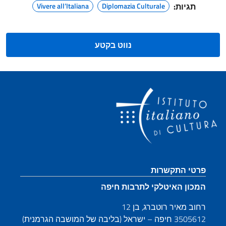
תגיות:
Diplomazia Culturale
Vivere all’Italiana
נווט בקטע
ע כותרת תחתונה
טי התקשרות
כון האיטלקי לתרבות חיפה
ב מאיר רוטברג, בן 12
ה – ישראל (בליבה של המושבה הגרמנית)