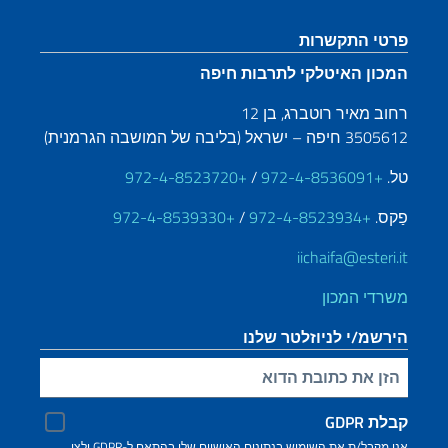
קטע כותרת תחתונה
פרטי התקשרות
המכון האיטלקי לתרבות חיפה
רחוב מאיר רוטברג, בן 12
3505612 חיפה – ישראל (בליבה של המושבה הגרמנית)
טל.
+972-4-8536091
/
+972-4-8523720
פַקס.
+972-4-8523934
/
+972-4-8539330
iichaifa@esteri.it
משרדי המכון
הירשמ/י לניוזלטר שלנו
הזינ/י את כתובת הדוא"ל שלך
קבלת GDPR
אני מקבל/ת את השימוש בנתונים האישיים שלי בהתאם ל-GDPR ולצו