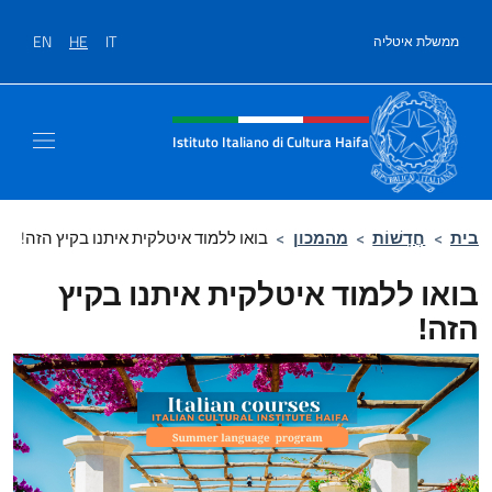
לג לתוכן
EN
HE
IT
ממשלת איטליה
Site header, social and men
Istituto Italiano di Cultura Haifa
בית
>
חֲדָשׁוֹת
>
מהמכון
>
בואו ללמוד איטלקית איתנו בקיץ הזה!
בואו ללמוד איטלקית איתנו בקיץ
הזה!