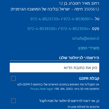
רחוב מאיר רוטברג, בן 12
3505612 חיפה – ישראל (בליבה של המושבה הגרמנית)
טל.
+972-4-8536091
/
+972-4-8523720
פַקס.
+972-4-8523934
/
+972-4-8539330
iichaifa@esteri.it
משרדי המכון
הירשמ/י לניוזלטר שלנו
הזינ/י את כתובת הדוא"ל שלך
קבלת GDPR
אני מקבל/ת את השימוש בנתונים האישיים שלי בהתאם ל-GDPR ולצו
החקיקה מה-30 ביוני, 2003, מס. 196
Note legali
Privacy
כן, אני רוצה להירשם לניוזלטר על מנת לקבל
עדכונים על פעילות מכון זה