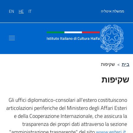
לג לתוכן
EN
HE
IT
ממשלת איטליה
Site header, social and men
Istituto Italiano di Cultura Haifa
בית
>
שקיפות
שקיפות
Gli uffici diplomatico-consolari all'estero costituiscono
articolazioni periferiche del Ministero degli Affari Esteri
e della Cooperazione Internazionale, che assicura la
trasparenza dei propri dati attraverso la sezione
"amministrazione trasparente" del sito
www.esteri.it
.