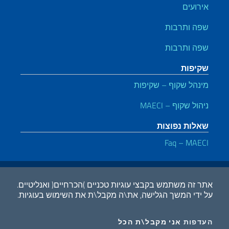
אירועים
שפה ותרבות
שפה ותרבות
שקיפות
מינהל שקוף – שקיפות
ניהול שקוף – MAECI
שאלות נפוצות
Faq – MAECI
קישורים שימושיים
Dichiarazione di accessibilità
Privacy e cookie policy
Note legali
אתר זה משתמש בקבצי עוגיות טכניים )הכרחיים( ואנליטיים.
על ידי המשך הגלישה, את\ה מקבל\ת את השימוש בעוגיות.
2026 זכויות יוצרים משרד החוץ ושיתוף הפעולה הבינלאומי
I COOKIES
COOKIES
העדפות
אני מקבל\ת הכל