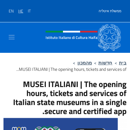
לג לתוכן
EN
HE
IT
ממשלת איטליה
Site header, social and men
Istituto Italiano di Cultura Haifa
בית
>
חֲדָשׁוֹת
>
מהמכון
>
MUSEI ITALIANI | The opening hours, tickets and services of...
MUSEI ITALIANI | The opening
hours, tickets and services of
Italian state museums in a single
secure and certified app.