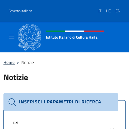
Salta al contenuto
IT
HE
EN
Governo Italiano
Intestazione sito, social e menù
Istituto Italiano di Cultura Haifa
Sito Ufficiale dell'Istituto Italiano di Cultura
Home
>
Notizie
Notizie
INSERISCI I PARAMETRI DI RICERCA
Dal