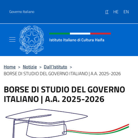
Salta al contenuto
IT
HE
EN
Governo Italiano
Intestazione sito, social e menù
Istituto Italiano di Cultura Haifa
Sito Ufficiale dell'Istituto Italiano di Cultura
Home
>
Notizie
>
Dall’Istituto
>
BORSE DI STUDIO DEL GOVERNO ITALIANO | A.A. 2025-2026
BORSE DI STUDIO DEL GOVERNO
ITALIANO | A.A. 2025-2026