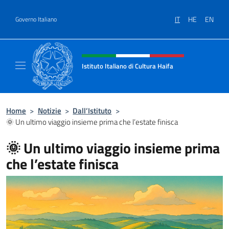
Salta al contenuto
IT
HE
EN
Governo Italiano
Intestazione sito, social e menù
Istituto Italiano di Cultura Haifa
Sito Ufficiale dell'Istituto Italiano di Cultura
Home
>
Notizie
>
Dall’Istituto
>
🌞 Un ultimo viaggio insieme prima che l’estate finisca
🌞 Un ultimo viaggio insieme prima
che l’estate finisca