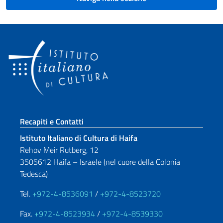
Sezione footer
Recapiti e Contatti
Istituto Italiano di Cultura di Haifa
Rehov Meir Rutberg, 12
3505612 Haifa – Israele (nel cuore della Colonia
Tedesca)
Tel.
+972-4-8536091
/
+972-4-8523720
Fax.
+972-4-8523934
/
+972-4-8539330