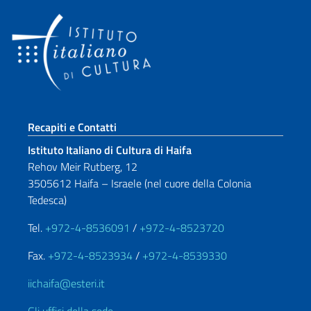
Sezione footer
Recapiti e Contatti
Istituto Italiano di Cultura di Haifa
Rehov Meir Rutberg, 12
3505612 Haifa – Israele (nel cuore della Colonia
Tedesca)
Tel.
+972-4-8536091
/
+972-4-8523720
Fax.
+972-4-8523934
/
+972-4-8539330
iichaifa@esteri.it