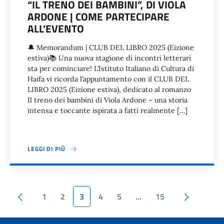
“IL TRENO DEI BAMBINI”, DI VIOLA
ARDONE | COME PARTECIPARE
ALL’EVENTO
🔔 Memorandum | CLUB DEL LIBRO 2025 (Eizione
estiva)📚 Una nuova stagione di incontri letterari
sta per cominciare! L’Istituto Italiano di Cultura di
Haifa vi ricorda l’appuntamento con il CLUB DEL
LIBRO 2025 (Eizione estiva), dedicato al romanzo
Il treno dei bambini di Viola Ardone – una storia
intensa e toccante ispirata a fatti realmente […]
LEGGI DI PIÙ
Paginazione
Pagina precedente
Pagina s
1
2
3
4
5
…
15