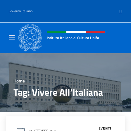
Salta al contenuto
IT
Governo Italiano
Intestazione sito, social e menù
Istituto Italiano di Cultura Haifa
Sito Ufficiale dell'Istituto Italiano di Cultura
Home
>
Tag:
Vivere All’Italiana
EVENTI
16 OTTOBRE 2025