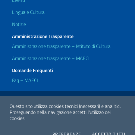
Lingua e Cultura
Notizie
Amministrazione Trasparente
Amministrazione trasparente – Istituto di Cultura
Amministrazione trasparente – MAECI
Domande Frequenti
Faq – MAECI
Link Utili
Note legali
Privacy e cookie policy
Dichiarazione di accessibilità
Questo sito utilizza cookies tecnici (necessari) e analitici.
Proseguendo nella navigazione accetti l'utilizzo dei
cookies.
2026 Copyright Ministero degli Affari Esteri e della Cooperazione
Internazionale
COOKIES
I CO
PREFERENZE
ACCETTO TUTTI