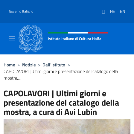
Salta al contenuto
IT
HE
EN
Governo Italiano
Intestazione sito, social e menù
Istituto Italiano di Cultura Haifa
Sito Ufficiale dell'Istituto Italiano di Cultura
Home
>
Notizie
>
Dall’Istituto
>
CAPOLAVORI | Ultimi giorni e presentazione del catalogo della
mostra,...
CAPOLAVORI | Ultimi giorni e
presentazione del catalogo della
mostra, a cura di Avi Lubin