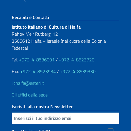
Sezione footer
Recapiti e Contatti
Istituto Italiano di Cultura di Haifa
Rehov Meir Rutberg, 12
3505612 Haifa – Israele (nel cuore della Colonia
Tedesca)
Tel.
+972-4-8536091
/
+972-4-8523720
Fax.
+972-4-8523934
/
+972-4-8539330
iichaifa@esteri.it
Gli uffici della sede
Iscriviti alla nostra Newsletter
Inserisci la tua email