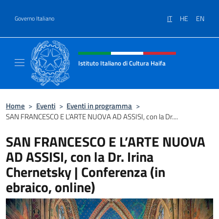
Salta al contenuto
IT
HE
EN
Governo Italiano
Intestazione sito, social e menù
Istituto Italiano di Cultura Haifa
Sito Ufficiale dell'Istituto Italiano di Cultura
Home
>
Eventi
>
Eventi in programma
>
SAN FRANCESCO E L’ARTE NUOVA AD ASSISI, con la Dr....
SAN FRANCESCO E L’ARTE NUOVA
AD ASSISI, con la Dr. Irina
Chernetsky | Conferenza (in
ebraico, online)